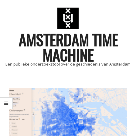
Skip
to
content
AMSTERDAM TIME
MACHINE
Een publieke onderzoekstool over de geschiedenis van Amsterdam
Primary
Navigation
Menu