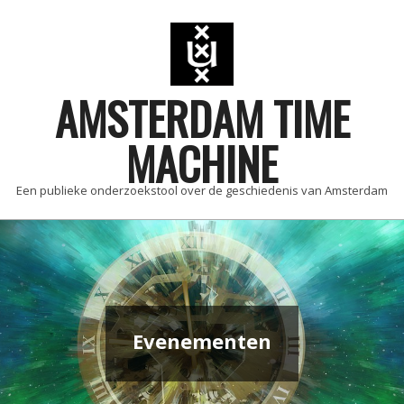
Skip
to
content
AMSTERDAM TIME
MACHINE
Een publieke onderzoekstool over de geschiedenis van Amsterdam
Primary
Navigation
Menu
Evenementen