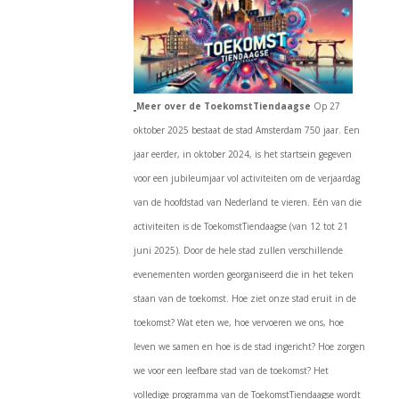
Meer over de ToekomstTiendaagse
Op 27
oktober 2025 bestaat de stad Amsterdam 750 jaar. Een
jaar eerder, in oktober 2024, is het startsein gegeven
voor een jubileumjaar vol activiteiten om de verjaardag
van de hoofdstad van Nederland te vieren. Eén van die
activiteiten is de ToekomstTiendaagse (van 12 tot 21
juni 2025). Door de hele stad zullen verschillende
evenementen worden georganiseerd die in het teken
staan van de toekomst. Hoe ziet onze stad eruit in de
toekomst? Wat eten we, hoe vervoeren we ons, hoe
leven we samen en hoe is de stad ingericht? Hoe zorgen
we voor een leefbare stad van de toekomst? Het
volledige programma van de ToekomstTiendaagse wordt