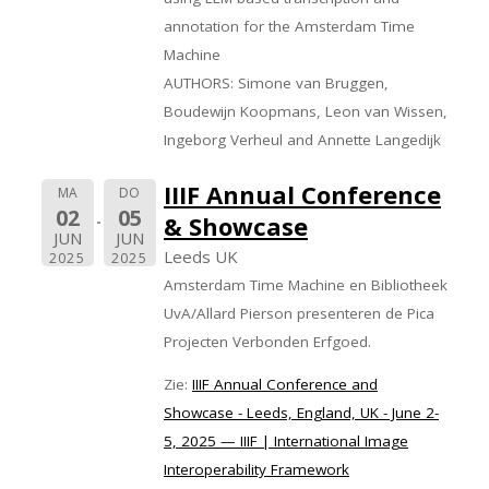
annotation for the Amsterdam Time
Machine
AUTHORS: Simone van Bruggen,
Boudewijn Koopmans, Leon van Wissen,
Ingeborg Verheul and Annette Langedijk
IIIF Annual Conference
MA
DO
02
05
& Showcase
JUN
JUN
Leeds UK
2025
2025
Amsterdam Time Machine en Bibliotheek
UvA/Allard Pierson presenteren de Pica
Projecten Verbonden Erfgoed.
Zie:
IIIF Annual Conference and
Showcase - Leeds, England, UK - June 2-
5, 2025 — IIIF | International Image
Interoperability Framework