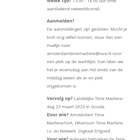
Welke tijd?
13.00 - 16.00 uur (met
aansluitend netwerkborrel)
Aanmelden?
De aanmeldingen zijn gesloten. Mocht je
toch nog willen komen, stuur dan een
mailtje naar
amsterdamtimemachine@uva.nl voor
een plek op de wachtlijst. Dan laten we
het je woensdag aan het einde van de
middag weten als er en plek
vrijgekomen is.
Vervolg op?
Landelijke Time Machine-
dag 23 maart 2023 in Gouda
Door wie?
Amsterdam Time
Machine/UvA, Hilversum Time Machine
i.o. en Netwerk Digitaal Erfgoed
Voor wie?
Iedereen betrokken bij Time