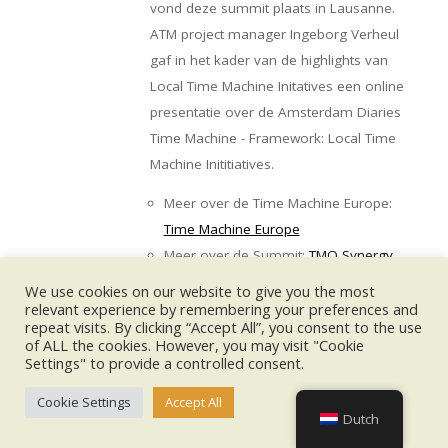
vond deze summit plaats in Lausanne.
ATM project manager Ingeborg Verheul
gaf in het kader van de highlights van
Local Time Machine Initatives een online
presentatie over de Amsterdam Diaries
Time Machine - Framework: Local Time
Machine Inititiatives.
Meer over de Time Machine Europe:
Time Machine Europe
Meer over de Summit:
TMO Synergy
Summit : Time Machine Europe
We use cookies on our website to give you the most
relevant experience by remembering your preferences and
CIDOC Conference 2024
repeat visits. By clicking “Accept All”, you consent to the use
MA
VR
of ALL the cookies. However, you may visit "Cookie
11
15
Rijksmuseum Amsterdam
Settings" to provide a controlled consent.
NOV
NOV
Posterpresentatie ATM over de
2024
2024
Cookie Settings
Accept All
Amsterdam Diaries Time Machine
Dutch
Van 11 tot en met 15 november vond