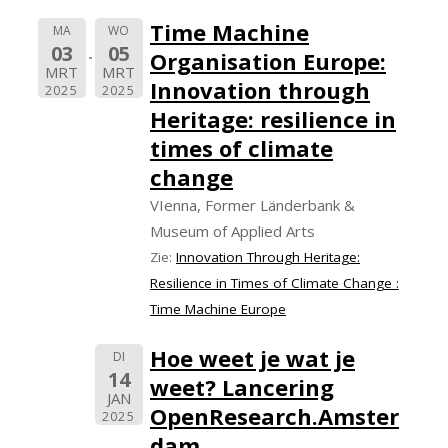
Time Machine
MA
WO
03
05
Organisation Europe:
MRT
MRT
Innovation through
2025
2025
Heritage: resilience in
times of climate
change
VIenna, Former Länderbank &
Museum of Applied Arts
Zie:
Innovation Through Heritage:
Resilience in Times of Climate Change :
Time Machine Europe
Hoe weet je wat je
DI
14
weet? Lancering
JAN
OpenResearch.Amster
2025
dam