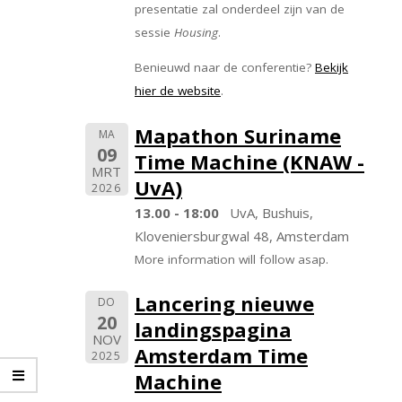
presentatie zal onderdeel zijn van de
sessie
Housing
.
Benieuwd naar de conferentie?
Bekijk
hier de website
.
Mapathon Suriname
MA
09
Time Machine (KNAW -
MRT
UvA)
2026
13.00 - 18:00
UvA, Bushuis,
Kloveniersburgwal 48, Amsterdam
More information will follow asap.
Lancering nieuwe
DO
20
landingspagina
NOV
Amsterdam Time
2025
Machine