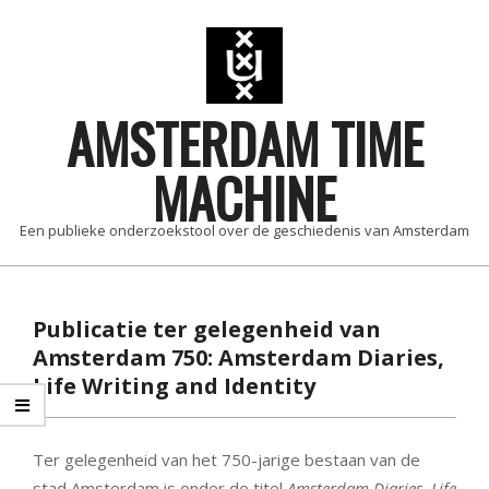
Skip
to
content
AMSTERDAM TIME
MACHINE
Een publieke onderzoekstool over de geschiedenis van Amsterdam
Primary
Navigation
Publicatie ter gelegenheid van
Menu
Amsterdam 750: Amsterdam Diaries,
Life Writing and Identity
Ter gelegenheid van het 750-jarige bestaan van de
stad Amsterdam is onder de titel
Amsterdam Diaries, Life