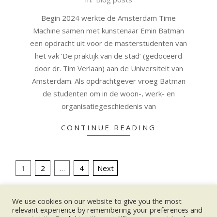
12-
Begin 2024 werkte de Amsterdam Time
04
Machine samen met kunstenaar Emin Batman
een opdracht uit voor de masterstudenten van
het vak ‘De praktijk van de stad’ (gedoceerd
door dr. Tim Verlaan) aan de Universiteit van
Amsterdam. Als opdrachtgever vroeg Batman
de studenten om in de woon-, werk- en
organisatiegeschiedenis van
CONTINUE READING
Posts
1
2
…
4
Next
pagination
We use cookies on our website to give you the most
UPCOMING EVENTS:
relevant experience by remembering your preferences and