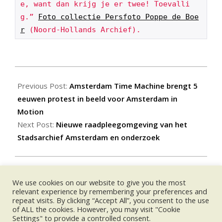
e, want dan krijg je er twee! Toevalli
g.” 
Foto collectie Persfoto Poppe de Boe
r
 (Noord-Hollands Archief).
2025-
11-
Previous Post:
Amsterdam Time Machine brengt 5
05
eeuwen protest in beeld voor Amsterdam in
Motion
Next Post:
Nieuwe raadpleegomgeving van het
Stadsarchief Amsterdam en onderzoek
We use cookies on our website to give you the most
UPCOMING EVENTS:
relevant experience by remembering your preferences and
repeat visits. By clicking “Accept All”, you consent to the use
of ALL the cookies. However, you may visit "Cookie
no event
Settings" to provide a controlled consent.