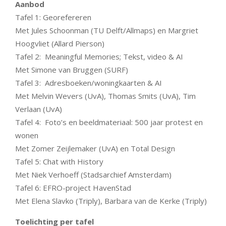
Aanbod
Tafel 1: Georefereren
Met Jules Schoonman (TU Delft/Allmaps) en Margriet
Hoogvliet (Allard Pierson)
Tafel 2: Meaningful Memories; Tekst, video & AI
Met Simone van Bruggen (SURF)
Tafel 3: Adresboeken/woningkaarten & AI
Met Melvin Wevers (UvA), Thomas Smits (UvA), Tim
Verlaan (UvA)
Tafel 4: Foto’s en beeldmateriaal: 500 jaar protest en
wonen
Met Zomer Zeijlemaker (UvA) en Total Design
Tafel 5: Chat with History
Met Niek Verhoeff (Stadsarchief Amsterdam)
Tafel 6: EFRO-project HavenStad
Met Elena Slavko (Triply), Barbara van de Kerke (Triply)
Toelichting per tafel