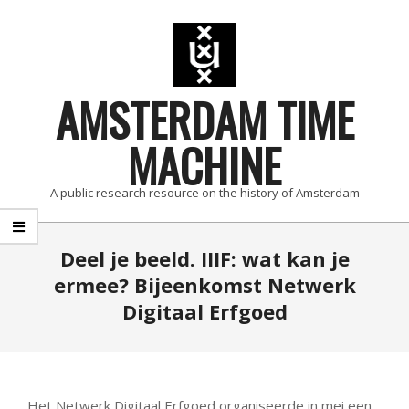
Skip
to
content
AMSTERDAM TIME
MACHINE
A public research resource on the history of Amsterdam
Primary
Deel je beeld. IIIF: wat kan je
Navigation
ermee? Bijeenkomst Netwerk
Menu
Digitaal Erfgoed
Het Netwerk Digitaal Erfgoed organiseerde in mei een