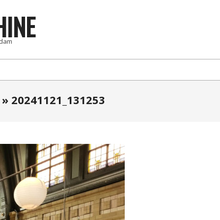
HINE
rdam
 »
20241121_131253