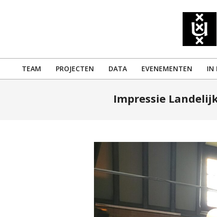
Skip
to
content
TEAM
PROJECTEN
DATA
EVENEMENTEN
IN
Primary
Navigation
Impressie Landeli
Menu