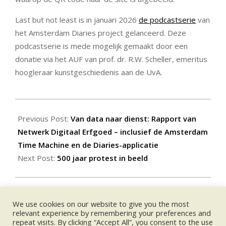
Last but not least is in januari 2026
de podcastserie
van
het Amsterdam Diaries project gelanceerd. Deze
podcastserie is mede mogelijk gemaakt door een
donatie via het AUF van prof. dr. R.W. Scheller, emeritus
hoogleraar kunstgeschiedenis aan de UvA.
2026-
01-
Previous Post:
Van data naar dienst: Rapport van
27
Netwerk Digitaal Erfgoed – inclusief de Amsterdam
Time Machine en de Diaries-applicatie
Next Post:
500 jaar protest in beeld
We use cookies on our website to give you the most
UPCOMING EVENTS:
relevant experience by remembering your preferences and
repeat visits. By clicking “Accept All”, you consent to the use