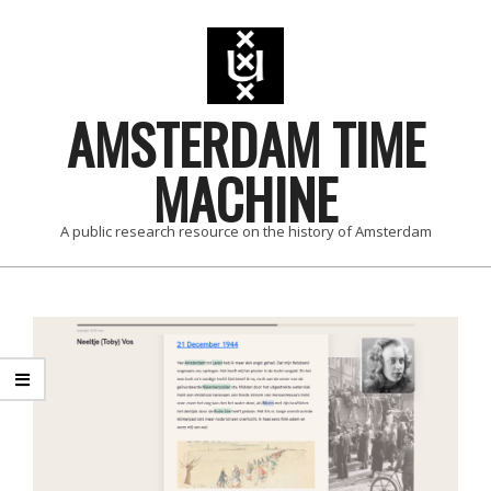
Skip
to
content
AMSTERDAM TIME
MACHINE
A public research resource on the history of Amsterdam
Primary
Navigation
Menu