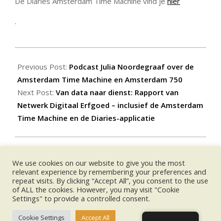
De Diaries Amsterdam Time Machine vind je
hier
.
2025-
11-
Previous Post:
Podcast Julia Noordegraaf over de
13
Amsterdam Time Machine en Amsterdam 750
Next Post:
Van data naar dienst: Rapport van
Netwerk Digitaal Erfgoed – inclusief de Amsterdam
Time Machine en de Diaries-applicatie
We use cookies on our website to give you the most
UPCOMING EVENTS:
relevant experience by remembering your preferences and
repeat visits. By clicking “Accept All”, you consent to the use
of ALL the cookies. However, you may visit "Cookie
no event
Settings" to provide a controlled consent.
Cookie Settings
Accept All