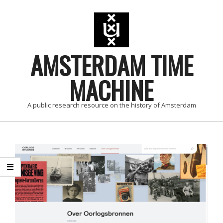
Skip
to
content
AMSTERDAM TIME
MACHINE
A public research resource on the history of Amsterdam
Primary
Navigation
Menu