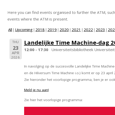
Here you can find events organised to further the ATM, suc
events where the ATM is present.
All
Upcoming
2018
2019
2020
2021
2022
2023
202
Landelijke Time Machine-dag 2
THU
23
12:00 - 17:30
Universiteitsbibliotheek Universitei
APR
2026
In navolging op de succesvolle Landelijke Time Machi
en de Hilversum Time Machine i.o.) komt er op 23 april
Zie hieronder het voorlopige programma, ben je er ook 
Meld je nu aan!
Zie hier het voorlopige programma: