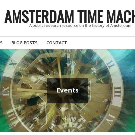
AMSTERDAM TIME MAC
A public research resource on the history of Amsterdam
S
BLOG POSTS
CONTACT
Events