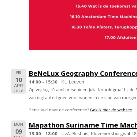
BeNeLux Geography Conference 8
FRI
10
14:00 - 15:30
KU Leuven
APR
Op vrijdag 10 april presenteert Julia Noordegraaf bij
2026
van digitaal erfgoed voor wonen in de stad van morgen.
Benieuwd naar de conferentie?
Bekijk hier de website
.
Mapathon Suriname Time Mach
MON
09
13.00 - 18:00
UvA, Bushuis, Kloveniersburgwal 4