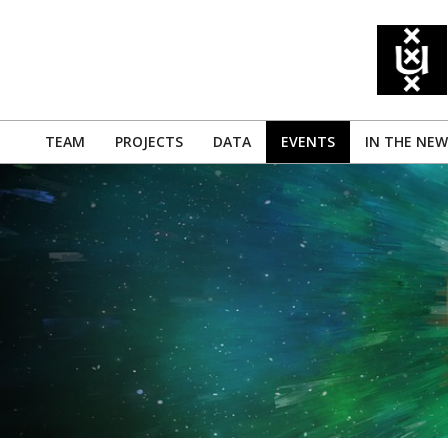
Skip
to
content
TEAM
PROJECTS
DATA
EVENTS
IN THE NEW
Primary
Navigation
Menu