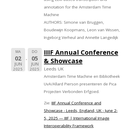
annotation for the Amsterdam Time
Machine
AUTHORS: Simone van Bruggen,
Boudewijn Koopmans, Leon van Wissen,
Ingeborg Verheul and Annette Langedijk
IIIF Annual Conference
MA
DO
02
05
& Showcase
JUN
JUN
Leeds UK
2025
2025
Amsterdam Time Machine en Bibliotheek
UvA/Allard Pierson presenteren de Pica
Projecten Verbonden Erfgoed.
Zie:
IIIF Annual Conference and
Showcase - Leeds, England, UK - June 2-
5, 2025 — IIIF | International Image
Interoperability Framework