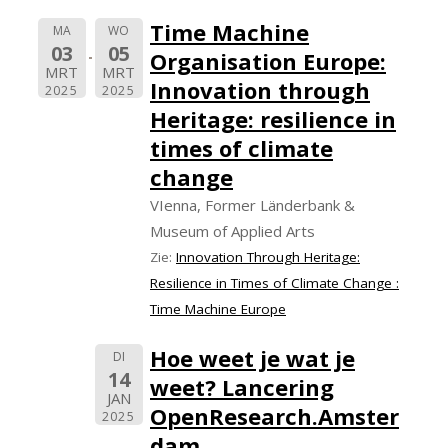
Time Machine
MA
WO
03
05
Organisation Europe:
MRT
MRT
Innovation through
2025
2025
Heritage: resilience in
times of climate
change
VIenna, Former Länderbank &
Museum of Applied Arts
Zie:
Innovation Through Heritage:
Resilience in Times of Climate Change :
Time Machine Europe
Hoe weet je wat je
DI
14
weet? Lancering
JAN
OpenResearch.Amster
2025
dam