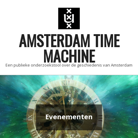
Skip
to
content
AMSTERDAM TIME
MACHINE
Een publieke onderzoekstool over de geschiedenis van Amsterdam
Primary
Navigation
Menu
Evenementen