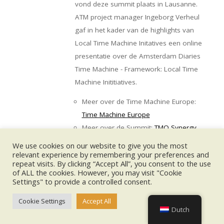
vond deze summit plaats in Lausanne.
ATM project manager Ingeborg Verheul
gaf in het kader van de highlights van
Local Time Machine Initatives een online
presentatie over de Amsterdam Diaries
Time Machine - Framework: Local Time
Machine Inititiatives.
Meer over de Time Machine Europe:
Time Machine Europe
Meer over de Summit:
TMO Synergy
Summit : Time Machine Europe
We use cookies on our website to give you the most
relevant experience by remembering your preferences and
CIDOC Conference 2024
repeat visits. By clicking “Accept All”, you consent to the use
MA
VR
of ALL the cookies. However, you may visit "Cookie
11
15
Rijksmuseum Amsterdam
Settings" to provide a controlled consent.
NOV
NOV
Posterpresentatie ATM over de
2024
2024
Cookie Settings
Accept All
Amsterdam Diaries Time Machine
Dutch
Van 11 tot en met 15 november vond