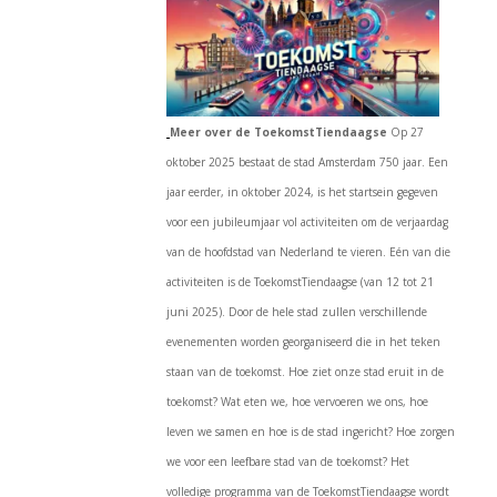
Meer over de ToekomstTiendaagse
Op 27
oktober 2025 bestaat de stad Amsterdam 750 jaar. Een
jaar eerder, in oktober 2024, is het startsein gegeven
voor een jubileumjaar vol activiteiten om de verjaardag
van de hoofdstad van Nederland te vieren. Eén van die
activiteiten is de ToekomstTiendaagse (van 12 tot 21
juni 2025). Door de hele stad zullen verschillende
evenementen worden georganiseerd die in het teken
staan van de toekomst. Hoe ziet onze stad eruit in de
toekomst? Wat eten we, hoe vervoeren we ons, hoe
leven we samen en hoe is de stad ingericht? Hoe zorgen
we voor een leefbare stad van de toekomst? Het
volledige programma van de ToekomstTiendaagse wordt