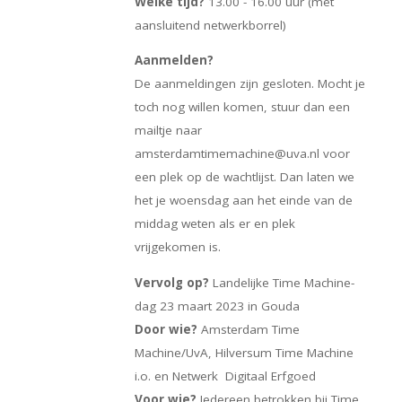
Welke tijd?
13.00 - 16.00 uur (met
aansluitend netwerkborrel)
Aanmelden?
De aanmeldingen zijn gesloten. Mocht je
toch nog willen komen, stuur dan een
mailtje naar
amsterdamtimemachine@uva.nl voor
een plek op de wachtlijst. Dan laten we
het je woensdag aan het einde van de
middag weten als er en plek
vrijgekomen is.
Vervolg op?
Landelijke Time Machine-
dag 23 maart 2023 in Gouda
Door wie?
Amsterdam Time
Machine/UvA, Hilversum Time Machine
i.o. en Netwerk Digitaal Erfgoed
Voor wie?
Iedereen betrokken bij Time