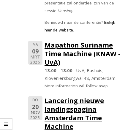
presentatie zal onderdeel zijn van de
sessie
Housing
.
Benieuwd naar de conferentie?
Bekijk
hier de website
.
Mapathon Suriname
MA
09
Time Machine (KNAW -
MRT
UvA)
2026
13.00 - 18:00
UvA, Bushuis,
Kloveniersburgwal 48, Amsterdam
More information will follow asap.
Lancering nieuwe
DO
20
landingspagina
NOV
Amsterdam Time
2025
Machine